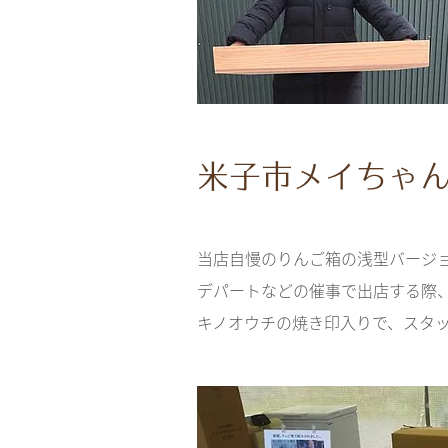
米子市メイちゃ
当店自慢のりんご箱の浅型バージ
デパートなどの催事で出店する際
​キノオウチの焼き印入りで、スタ