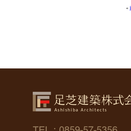
«
TEL :
0859-57-5356